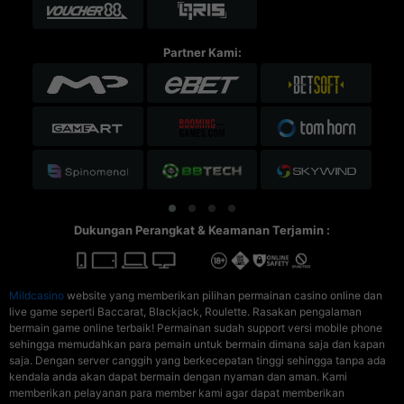
Partner Kami:
Dukungan Perangkat & Keamanan Terjamin :
Mildcasino
website yang memberikan pilihan permainan casino online dan
live game seperti Baccarat, Blackjack, Roulette. Rasakan pengalaman
bermain game online terbaik! Permainan sudah support versi mobile phone
sehingga memudahkan para pemain untuk bermain dimana saja dan kapan
saja. Dengan server canggih yang berkecepatan tinggi sehingga tanpa ada
kendala anda akan dapat bermain dengan nyaman dan aman. Kami
memberikan pelayanan para member kami agar dapat memberikan