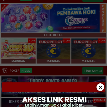
LEBIH DETAIL
NEW
NEW
NEW
MAINKAN
MAINKAN
MAINKAN
Lihat Semua
POKER
PROMO
×
PROMO
PROMO
PROMO