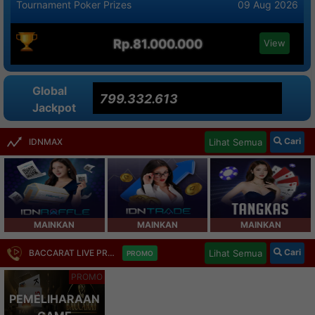
Tournament Poker Prizes
09 Aug 2026
Rp.
81.000.000
View
Global
799.332.613
Jackpot
Cari
Lihat Semua
IDNMAX
MAINKAN
MAINKAN
MAINKAN
Cari
Lihat Semua
BACCARAT LIVE PROXY
PROMO
PROMO
PEMELIHARAAN