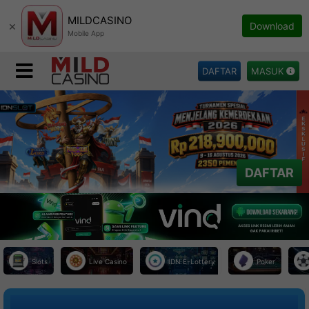
MILDCASINO
×
Download
Mobile App
DAFTAR
MASUK
DAFTAR
Slots
Live Casino
IDN E-Lottery
Poker