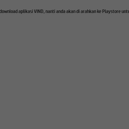
download aplikasi VIND, nanti anda akan di arahkan ke Playstore un