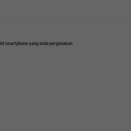
roid smartphone yang anda pergunakan.