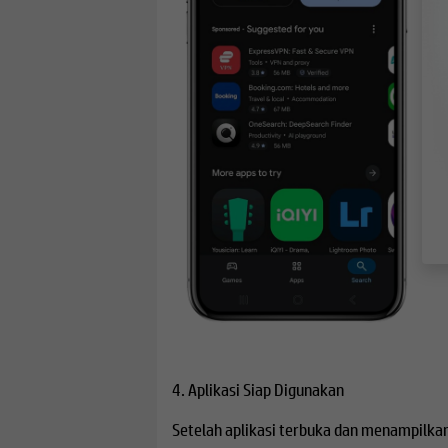
4. Aplikasi Siap Digunakan
Setelah aplikasi terbuka dan menampilkan 