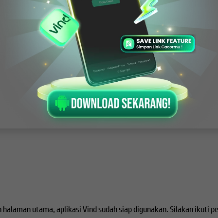
halaman utama, aplikasi Vind sudah siap digunakan. Silakan ikuti pe