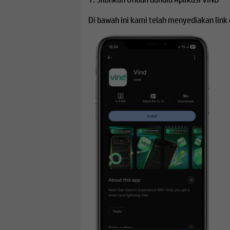
1. Silahkan Unduh dahulu Aplikasi VIND
Di bawah ini kami telah menyediakan link 