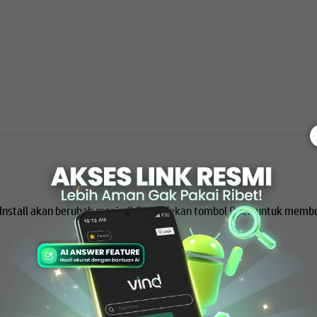
ol Install akan berubah menjadi Open. Tekan tombol Open untuk membu